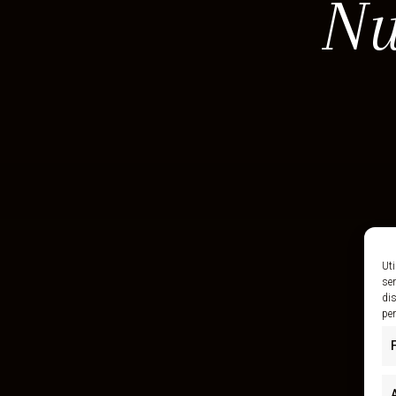
Nu
Uti
se
dis
pe